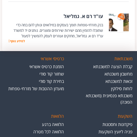
עו"ד רם א. גמליאל
בנק מזרחי-טפחות תומך בעסקים במילואים ונותן להם במה כדי
שתוכלו להזמין מהם ישירות שירותים ומוצרים. נותנים יד למשרד
עו"ד רם א. גמליאל, מחזקים ועוזרים לעסק להמשיך לפעול
למידע נוסף
עו"ד רם א. גמליאל
משכנתאות
כרטיסי אשראי
קבלת הצעה למשכנתא
הזמנת כרטיס אשראי
מחשבון משכנתא
שחזור קוד סודי
זכאות למשכנתא
בחירת קוד סודי
לוחות סילוקין
מועדון ההטבות של מזרחי-טפחות
משכנתא פנסיונית (משכנתא
הפוכה)
השקעות
הלוואות
פיקדונות וחסכונות
הלוואה ברגע
פניה ליועץ השקעות
הלוואה לכל מטרה