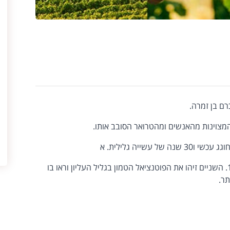
רם בן זמרה.
המצוינות מהאנשים ומהטרואר הסובב אותו.
עשייה גלילית. א
ת היקב הקימו אלכס הרוני ואביו בשנת 1995. השניים זיהו את הפוטנציאל הטמון בגליל העליון וראו בו
תר.