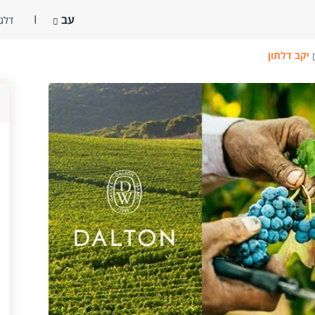
עב
דלג 
יקב דלתון