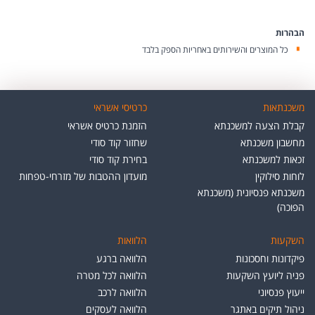
הבהרות
כל המוצרים והשירותים באחריות הספק בלבד
משכנתאות
כרטיסי אשראי
קבלת הצעה למשכנתא
הזמנת כרטיס אשראי
מחשבון משכנתא
שחזור קוד סודי
זכאות למשכנתא
בחירת קוד סודי
לוחות סילוקין
מועדון ההטבות של מזרחי-טפחות
משכנתא פנסיונית (משכנתא
הפוכה)
השקעות
הלוואות
פיקדונות וחסכונות
הלוואה ברגע
פניה ליועץ השקעות
הלוואה לכל מטרה
ייעוץ פנסיוני
הלוואה לרכב
ניהול תיקים באתגר
הלוואה לעסקים