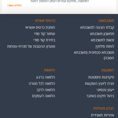
למחשבה, מחזקים ועוזרים לעסק להמשיך לפעול
למידע נוסף
זאב יקותיאל
משכנתאות
כרטיסי אשראי
קבלת הצעה למשכנתא
הזמנת כרטיס אשראי
מחשבון משכנתא
שחזור קוד סודי
זכאות למשכנתא
בחירת קוד סודי
לוחות סילוקין
מועדון ההטבות של מזרחי-טפחות
משכנתא פנסיונית (משכנתא
הפוכה)
השקעות
הלוואות
פיקדונות וחסכונות
הלוואה ברגע
פניה ליועץ השקעות
הלוואה לכל מטרה
ייעוץ פנסיוני
הלוואה לרכב
ניהול תיקים באתגר
הלוואה לעסקים
הבנק ופעילותו
אחריות תאגידית