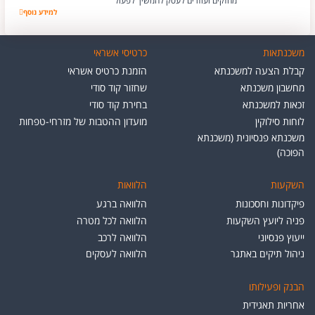
מחזקים ועוזרים לעסק להמשיך לפעול
למידע נוסף
הבאר מעדנים
משכנתאות
כרטיסי אשראי
קבלת הצעה למשכנתא
הזמנת כרטיס אשראי
מחשבון משכנתא
שחזור קוד סודי
זכאות למשכנתא
בחירת קוד סודי
לוחות סילוקין
מועדון ההטבות של מזרחי-טפחות
משכנתא פנסיונית (משכנתא
הפוכה)
השקעות
הלוואות
פיקדונות וחסכונות
הלוואה ברגע
פניה ליועץ השקעות
הלוואה לכל מטרה
ייעוץ פנסיוני
הלוואה לרכב
ניהול תיקים באתגר
הלוואה לעסקים
הבנק ופעילותו
אחריות תאגידית