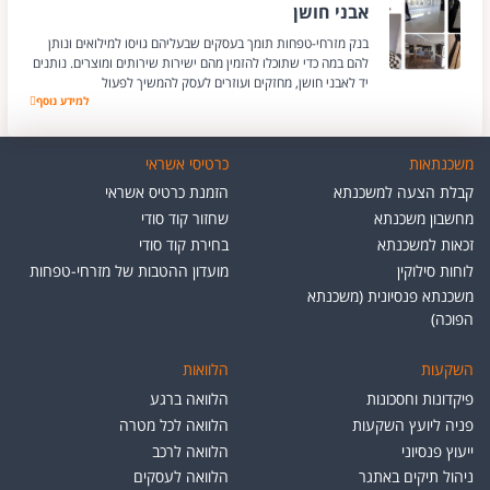
אבני חושן
בנק מזרחי-טפחות תומך בעסקים שבעליהם גויסו למילואים ונותן
להם במה כדי שתוכלו להזמין מהם ישירות שירותים ומוצרים. נותנים
יד לאבני חושן, מחזקים ועוזרים לעסק להמשיך לפעול
אבני חושן
למידע נוסף
משכנתאות
כרטיסי אשראי
קבלת הצעה למשכנתא
הזמנת כרטיס אשראי
מחשבון משכנתא
שחזור קוד סודי
זכאות למשכנתא
בחירת קוד סודי
לוחות סילוקין
מועדון ההטבות של מזרחי-טפחות
משכנתא פנסיונית (משכנתא
הפוכה)
השקעות
הלוואות
פיקדונות וחסכונות
הלוואה ברגע
פניה ליועץ השקעות
הלוואה לכל מטרה
ייעוץ פנסיוני
הלוואה לרכב
ניהול תיקים באתגר
הלוואה לעסקים