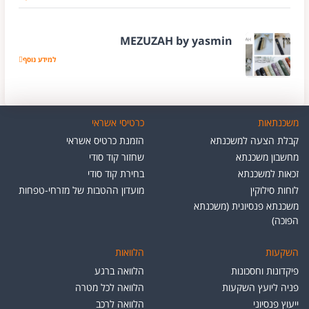
MEZUZAH by yasmin
למידע נוסף
UZAH by yasmin
משכנתאות
כרטיסי אשראי
קבלת הצעה למשכנתא
הזמנת כרטיס אשראי
מחשבון משכנתא
שחזור קוד סודי
זכאות למשכנתא
בחירת קוד סודי
לוחות סילוקין
מועדון ההטבות של מזרחי-טפחות
משכנתא פנסיונית (משכנתא
הפוכה)
השקעות
הלוואות
פיקדונות וחסכונות
הלוואה ברגע
פניה ליועץ השקעות
הלוואה לכל מטרה
ייעוץ פנסיוני
הלוואה לרכב