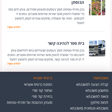
הבוסתן
בנק מזרחי-טפחות תומך בעסקים מהצפון ומהדרום, ונותן להם במה
כדי שתוכלו להזמין מהם ישירות שירותים ומוצרים. נותנים יד
להבוסתן - חוויה של משתלה, מחזקים ועוזרים לעסק להמשיך
לפעול
הבוסתן
למידע נוסף
בית ספר לנהיגה קשר
בנק מזרחי-טפחות תומך בעסקים שבעליהם גויסו למילואים ונותן
להם במה כדי שתוכלו להזמין מהם ישירות שירותים ומוצרים. נותנים
יד לבית ספר לנהיגה קשר, מחזקים ועוזרים לעסק להמשיך לפעול
למידע נוסף
בית ספר לנהיגה ק
משכנתאות
כרטיסי אשראי
קבלת הצעה למשכנתא
הזמנת כרטיס אשראי
מחשבון משכנתא
שחזור קוד סודי
זכאות למשכנתא
בחירת קוד סודי
לוחות סילוקין
מועדון ההטבות של מזרחי-טפחות
משכנתא פנסיונית (משכנתא