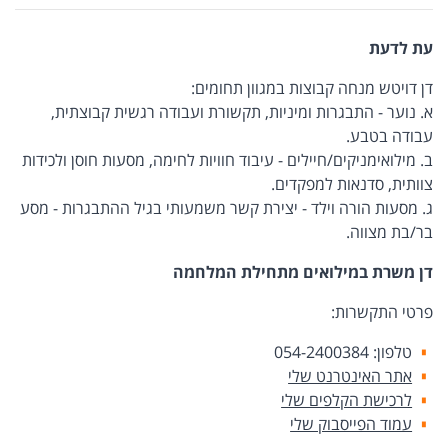
עת לדעת
דן דויטש מנחה קבוצות במגוון תחומים:
א. נוער - התבגרות ומיניות, תקשורת ועבודה רגשית קבוצתית,
עבודה בטבע.
ב. מילואימניקים/חיילים - עיבוד חוויות לחימה, מסעות חוסן ולכידות
צוותית, סדנאות למפקדים.
ג. מסעות הורה וילד - יצירת קשר משמעותי בגיל ההתבגרות - מסע
בר/בת מצווה.
דן משרת במילואים מתחילת המלחמה
פרטי התקשרות:
טלפון: 054-2400384
אתר האינטרנט שלי
לרכישת הקלפים שלי
עמוד הפייסבוק שלי