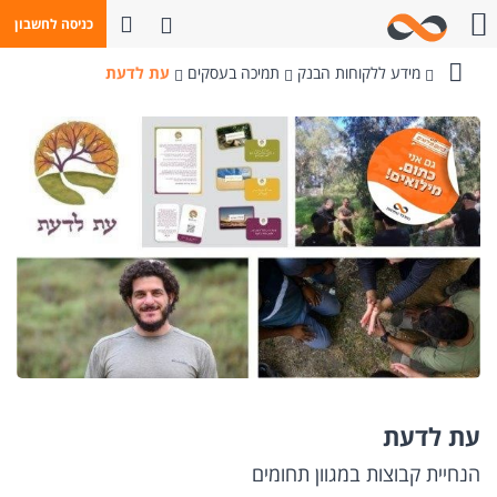
פתח חיפוש
כניסה לחשבון
חייגו אלינו
מידע ללקוחות הבנק
תמיכה בעסקים
עת לדעת
בנק
מזרחי-טפחות
עת לדעת
הנחיית קבוצות במגוון תחומים