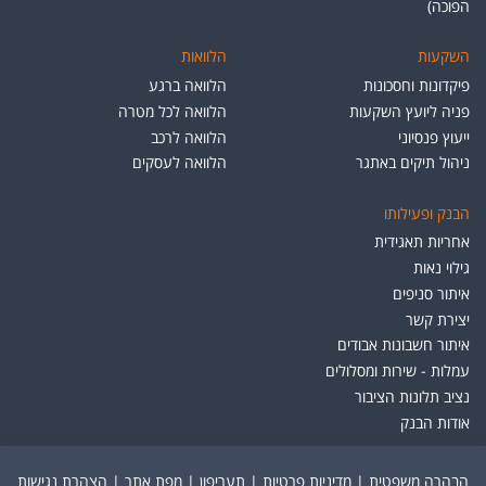
הפוכה)
השקעות
הלוואות
פיקדונות וחסכונות
הלוואה ברגע
פניה ליועץ השקעות
הלוואה לכל מטרה
ייעוץ פנסיוני
הלוואה לרכב
ניהול תיקים באתגר
הלוואה לעסקים
הבנק ופעילותו
אחריות תאגידית
גילוי נאות
איתור סניפים
יצירת קשר
איתור חשבונות אבודים
עמלות - שירות ומסלולים
נציב תלונות הציבור
אודות הבנק
הבהרה משפטית
|
מדיניות פרטיות
|
תעריפון
|
מפת אתר
|
הצהרת נגישות