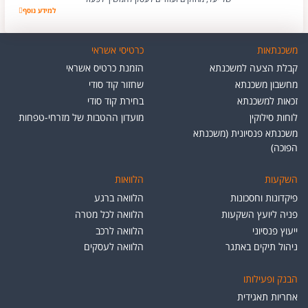
למידע נוסף
הפיצה של יעל
משכנתאות
כרטיסי אשראי
קבלת הצעה למשכנתא
הזמנת כרטיס אשראי
מחשבון משכנתא
שחזור קוד סודי
זכאות למשכנתא
בחירת קוד סודי
לוחות סילוקין
מועדון ההטבות של מזרחי-טפחות
משכנתא פנסיונית (משכנתא
הפוכה)
השקעות
הלוואות
פיקדונות וחסכונות
הלוואה ברגע
פניה ליועץ השקעות
הלוואה לכל מטרה
ייעוץ פנסיוני
הלוואה לרכב
ניהול תיקים באתגר
הלוואה לעסקים
הבנק ופעילותו
אחריות תאגידית