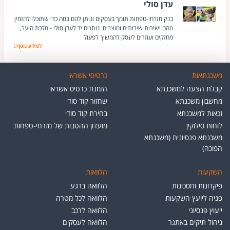
עדן סולי
בנק מזרחי-טפחות תומך בעסקים ונותן להם במה כדי שתוכלו להזמין
מהם ישירות שירותים ומוצרים. נותנים יד לעדן סולי - מלכת היער,
מחזקים ועוזרים לעסק להמשיך לפעול
עדן סולי
למידע נוסף
משכנתאות
כרטיסי אשראי
קבלת הצעה למשכנתא
הזמנת כרטיס אשראי
מחשבון משכנתא
שחזור קוד סודי
זכאות למשכנתא
בחירת קוד סודי
לוחות סילוקין
מועדון ההטבות של מזרחי-טפחות
משכנתא פנסיונית (משכנתא
הפוכה)
השקעות
הלוואות
פיקדונות וחסכונות
הלוואה ברגע
פניה ליועץ השקעות
הלוואה לכל מטרה
ייעוץ פנסיוני
הלוואה לרכב
ניהול תיקים באתגר
הלוואה לעסקים