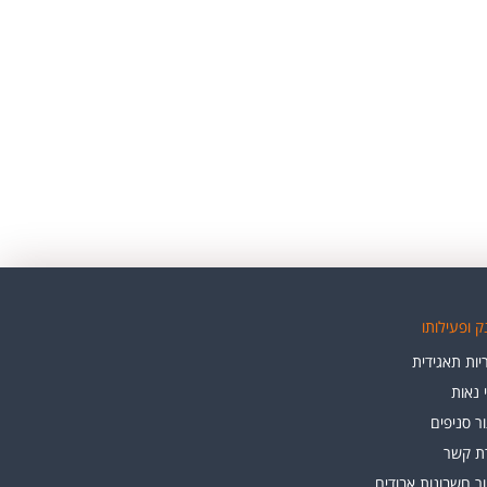
 ופעילותו
ות תאגידית
י נאות
ר סניפים
רת קשר
ר חשבונות אבודים