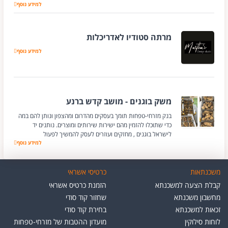
סטודיו SPIRIT
למידע נוסף
מרתה סטודיו לאדריכלות
למידע נוסף
מרתה סטודיו לאדרי
משק בוגנים - מושב קדש ברנע
בנק מזרחי-טפחות תומך בעסקים מהדרום ומהצפון ונותן להם במה
כדי שתוכלו להזמין מהם ישירות שירותים ומוצרים. נותנים יד
לישראל בוגנים , מחזקים ועוזרים לעסק להמשיך לפעול
למידע נוסף
משק בוגנים - מושב
משכנתאות
כרטיסי אשראי
קבלת הצעה למשכנתא
הזמנת כרטיס אשראי
מחשבון משכנתא
שחזור קוד סודי
זכאות למשכנתא
בחירת קוד סודי
לוחות סילוקין
מועדון ההטבות של מזרחי-טפחות