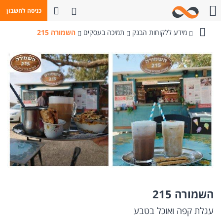
פתח חיפוש
כניסה לחשבון
חייגו אלינו
מידע ללקוחות הבנק
תמיכה בעסקים
השמורה 215
בנק
מזרחי-טפחות
השמורה 215
עגלת קפה ואוכל בטבע