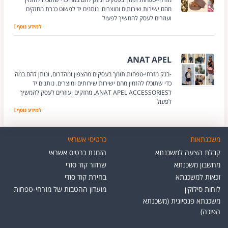
מהם ישירות שירותים ומוצרים. נותנים יד לפשוט כנרת מחזקים
ועוזרים לעסק להמשיך לפעול
פשוט כנרת
למידע נוסף
ANAT APEL
-בנק מזרחי-טפחות תומך בעסקים מהצפון ומהדרום, ונותן להם במה
כדי שתוכלו להזמין מהם ישירות שירותים ומוצרים. נותנים יד
לANAT APEL ACCESSORIES, מחזקים ועוזרים לעסק להמשיך
לפעול
למידע נוסף
ANAT APEL
משכנתאות
כרטיסי אשראי
קבלת הצעה למשכנתא
הזמנת כרטיס אשראי
מחשבון משכנתא
שחזור קוד סודי
זכאות למשכנתא
בחירת קוד סודי
לוחות סילוקין
מועדון ההטבות של מזרחי-טפחות
משכנתא פנסיונית (משכנתא
הפוכה)