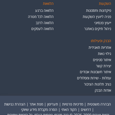
השקעות
הלוואות
פיקדונות וחסכונות
הלוואה ברגע
פניה ליועץ השקעות
הלוואה לכל מטרה
ייעוץ פנסיוני
הלוואה לרכב
ניהול תיקים באתגר
הלוואה לעסקים
הבנק ופעילותו
אחריות תאגידית
גילוי נאות
איתור סניפים
יצירת קשר
איתור חשבונות אבודים
עמלות - שירות ומסלולים
נציב תלונות הציבור
אודות הבנק
הבהרה משפטית
|
מדיניות פרטיות
|
תעריפון
|
מפת אתר
|
הצהרת נגישות
|
דרושים
|
הקוד האתי
|
הסרה מקבלת מידע שיווקי
זכויות יוצרים 2026-2000 © בנק מזרחי-טפחות בע"מ. כל הזכויות שמורות.