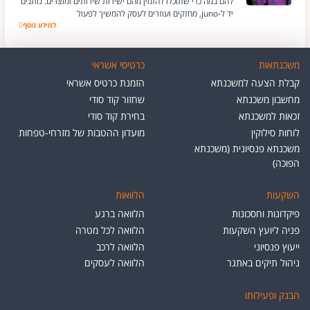
להם במה כדי שתוכלו להזמין מהם ישירות שירותים ומוצרים. נותנים
יד ל-juno, מחזקים ועוזרים לעסק להמשיך לפעול
juno
למידע נוסף
משכנתאות
כרטיסי אשראי
קבלת הצעה למשכנתא
הזמנת כרטיס אשראי
מחשבון משכנתא
שחזור קוד סודי
זכאות למשכנתא
בחירת קוד סודי
לוחות סילוקין
מועדון ההטבות של מזרחי-טפחות
משכנתא פנסיונית (משכנתא
הפוכה)
השקעות
הלוואות
פיקדונות וחסכונות
הלוואה ברגע
פניה ליועץ השקעות
הלוואה לכל מטרה
ייעוץ פנסיוני
הלוואה לרכב
ניהול תיקים באתגר
הלוואה לעסקים
הבנק ופעילותו