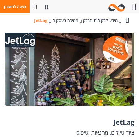
פתח חיפוש
כניסה לחשבון
חייגו אלינו
מידע ללקוחות הבנק
תמיכה בעסקים
JetLag
בנק
מזרחי-טפחות
JetLag
ציוד טיולים, מחנאות וטיפוס