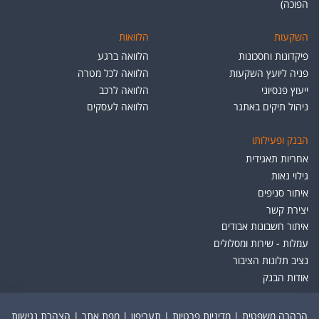
הפוכה)
השקעות
הלוואות
פיקדונות וחסכונות
הלוואה ברגע
פניה ליועץ השקעות
הלוואה לכל מטרה
ייעוץ פנסיוני
הלוואה לרכב
ניהול תיקים באתגר
הלוואה לעסקים
הבנק ופעילותו
אחריות תאגידית
גילוי נאות
איתור סניפים
יצירת קשר
איתור חשבונות אבודים
עמלות - שירות ומסלולים
נציב תלונות הציבור
אודות הבנק
הבהרה משפטית
|
מדיניות פרטיות
|
תעריפון
|
מפת אתר
|
הצהרת נגישות