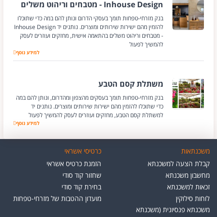
Inhouse Design - מטבחים וריהוט משלים
בנק מזרחי-טפחות תומך בעסקי הדרום ונותן להם במה כדי שתוכלו
להזמין מהם ישירות שירותים ומוצרים. נותנים יד Inhouse Design
- מטבחים וריהוט משלים בהתאמה אישית, מחזקים ועוזרים לעסק
להמשיך לפעול
למידע נוסף
Inhouse Design - מטבחים וריהוט משלים
משתלת קסם הטבע
בנק מזרחי-טפחות תומך בעסקים מהצפון ומהדרום, ונותן להם במה
כדי שתוכלו להזמין מהם ישירות שירותים ומוצרים. נותנים יד
למשתלת קסם הטבע, מחזקים ועוזרים לעסק להמשיך לפעול
למידע נוסף
משתלת קסם הטבע
משכנתאות
כרטיסי אשראי
קבלת הצעה למשכנתא
הזמנת כרטיס אשראי
מחשבון משכנתא
שחזור קוד סודי
זכאות למשכנתא
בחירת קוד סודי
לוחות סילוקין
מועדון ההטבות של מזרחי-טפחות
משכנתא פנסיונית (משכנתא