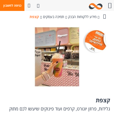
פתח חיפוש
כניסה לחשבון
חייגו אלינו
מידע ללקוחות הבנק
תמיכה בעסקים
קצפת
בנק
מזרחי-טפחות
קצפת
גלידות, פרוזן יוגורט, קרפים ועוד פינוקים שיעשו לכם מתוק