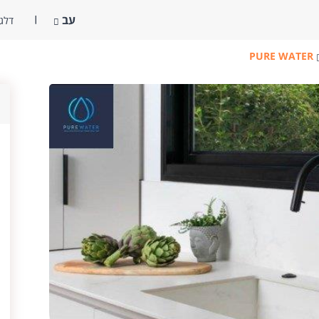
עב
דלג 
PURE WATER