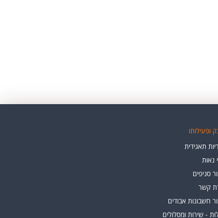
 ופעילותו
ות תאגידית
י נאות
ר סניפים
רת קשר
ר חשבונות אבודים
ת - שירות ומסלולים