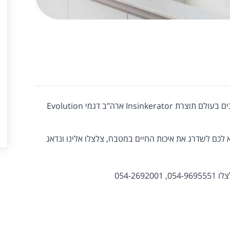
ייבוא שיווק והתקנה של טוחני האשפה הטובים בעולם תוצרת Insinkerator ארה"ב דגמי Evolution
כם לשדרג את איכות החיים במטבח, צלצלו אלינו ונדאג
0, 054-2692001