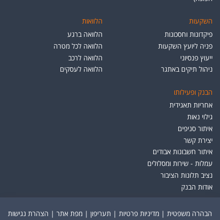
השקעות
הלוואות
פיקדונות וחסכונות
הלוואה ברגע
פניה ליועץ השקעות
הלוואה לכל מטרה
ייעוץ פנסיוני
הלוואה לרכב
ניהול תיקים באתגר
הלוואה לעסקים
הבנק ופעילותו
אחריות תאגידית
גילוי נאות
איתור סניפים
יצירת קשר
איתור חשבונות אבודים
עמלות - שירות ומסלולים
נציב תלונות הציבור
אודות הבנק
הבהרה משפטית
|
מדיניות פרטיות
|
תעריפון
|
מפת אתר
|
הצהרת נגישות