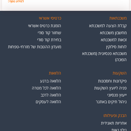
למידע נוסף
משרד רו"ח משה ש
משכנתאות
כרטיסי אשראי
קבלת הצעה למשכנתא
הזמנת כרטיס אשראי
מחשבון משכנתא
שחזור קוד סודי
זכאות למשכנתא
בחירת קוד סודי
לוחות סילוקין
מועדון ההטבות של מזרחי-טפחות
משכנתא פנסיונית (משכנתא
הפוכה)
השקעות
הלוואות
פיקדונות וחסכונות
הלוואה ברגע
פניה ליועץ השקעות
הלוואה לכל מטרה
ייעוץ פנסיוני
הלוואה לרכב
ניהול תיקים באתגר
הלוואה לעסקים
הבנק ופעילותו
אחריות תאגידית
גילוי נאות