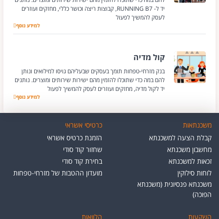
יד ל- RUNNING B7, קבוצות ריצה וכושר כללי, מחזקים ועוזרים
לעסק להמשיך לפעול
למידע נוסף
RUNNING B7
קול מדיה
בנק מזרחי-טפחות תומך בעסקים שבעליהם גויסו למילואים ונותן
להם במה כדי שתוכלו להזמין מהם ישירות שירותים ומוצרים. נותנים
יד לקול מדיה, מחזקים ועוזרים לעסק להמשיך לפעול
קול מדיה
למידע נוסף
משכנתאות
כרטיסי אשראי
קבלת הצעה למשכנתא
הזמנת כרטיס אשראי
מחשבון משכנתא
שחזור קוד סודי
זכאות למשכנתא
בחירת קוד סודי
לוחות סילוקין
מועדון ההטבות של מזרחי-טפחות
משכנתא פנסיונית (משכנתא
הפוכה)
השקעות
הלוואות