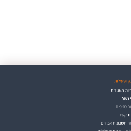
 ופעילותו
ות תאגידית
י נאות
ר סניפים
רת קשר
ר חשבונות אבודים