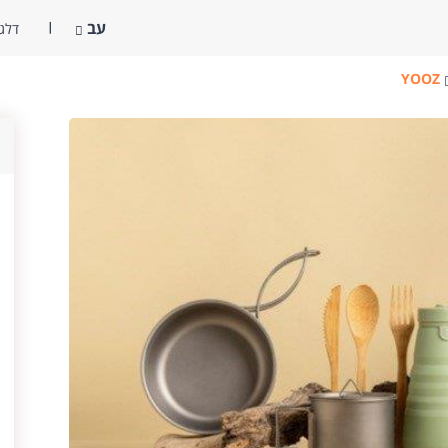
עב
דלג 
YOOZ