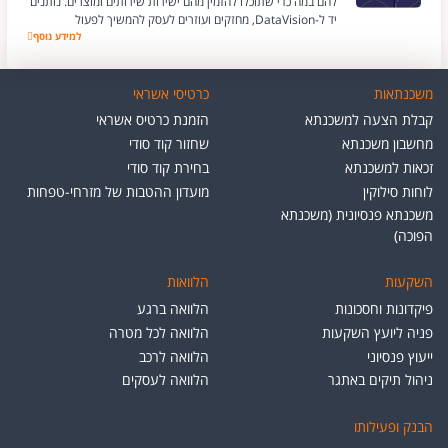
להם במה כדי שתוכלו להזמין מהם ישירות שירותים ומוצרים. נותנים
יד ל-DataVision, מחזקים ועוזרים לעסק להמשיך לפעול
למידע נוסף
DataVision
משכנתאות
כרטיסי אשראי
קבלת הצעה למשכנתא
הזמנת כרטיס אשראי
מחשבון משכנתא
שחזור קוד סודי
זכאות למשכנתא
בחירת קוד סודי
לוחות סילוקין
מועדון ההטבות של מזרחי-טפחות
משכנתא פנסיונית (משכנתא
הפוכה)
השקעות
הלוואות
פיקדונות וחסכונות
הלוואה ברגע
פניה ליועץ השקעות
הלוואה לכל מטרה
ייעוץ פנסיוני
הלוואה לרכב
ניהול תיקים באתגר
הלוואה לעסקים
הבנק ופעילותו