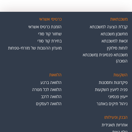
משכנתאות
כרטיסי אשראי
קבלת הצעה למשכנתא
הזמנת כרטיס אשראי
מחשבון משכנתא
שחזור קוד סודי
זכאות למשכנתא
בחירת קוד סודי
לוחות סילוקין
מועדון ההטבות של מזרחי-טפחות
משכנתא פנסיונית (משכנתא
הפוכה)
השקעות
הלוואות
פיקדונות וחסכונות
הלוואה ברגע
פניה ליועץ השקעות
הלוואה לכל מטרה
ייעוץ פנסיוני
הלוואה לרכב
ניהול תיקים באתגר
הלוואה לעסקים
הבנק ופעילותו
אחריות תאגידית
גילוי נאות