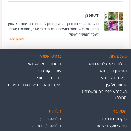
דשא גן
בנק מזרחי-טפחות תומך בעסקים ונותן להם במה כדי שתוכלו להזמין
מהם ישירות שירותים ומוצרים. נותנים יד לדשא גן, מחזקים ועוזרים
לעסק להמשיך לפעול
דשא גן
למידע נוסף
משכנתאות
כרטיסי אשראי
קבלת הצעה למשכנתא
הזמנת כרטיס אשראי
מחשבון משכנתא
שחזור קוד סודי
זכאות למשכנתא
בחירת קוד סודי
לוחות סילוקין
מועדון ההטבות של מזרחי-טפחות
משכנתא פנסיונית (משכנתא
הפוכה)
השקעות
הלוואות
פיקדונות וחסכונות
הלוואה ברגע
פניה ליועץ השקעות
הלוואה לכל מטרה