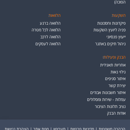
הפוכה)
השקעות
הלוואות
פיקדונות וחסכונות
הלוואה ברגע
פניה ליועץ השקעות
הלוואה לכל מטרה
ייעוץ פנסיוני
הלוואה לרכב
ניהול תיקים באתגר
הלוואה לעסקים
הבנק ופעילותו
אחריות תאגידית
גילוי נאות
איתור סניפים
יצירת קשר
איתור חשבונות אבודים
עמלות - שירות ומסלולים
נציב תלונות הציבור
אודות הבנק
הבהרה משפטית
|
מדיניות פרטיות
|
תעריפון
|
מפת אתר
|
הצהרת נגישות