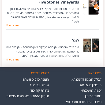
Five Stones Vineyards
בנק מזרחי-טפחות תומך בעסקים שבעליהם גויסו למילואים ונותן
להם במה כדי שתוכלו להזמין מהם ישירות שירותים ומוצרים. נותנים
יד ל-five stones vineyards , מחזקים ועוזרים לעסק להמשיך
לפעול
למידע נוסף
Stones Vineyards
לונל
בנק מזרחי-טפחות נותן בוסט לעסקים בזמן המלחמה ונותן להם במה
כדי שתוכלו להזמין מהם ישירות שירותים ומוצרים. נותנים יד
למסעדת לונל, מחזקים ועוזרים לעסק להמשיך לפעול
לונל
למידע נוסף
משכנתאות
כרטיסי אשראי
קבלת הצעה למשכנתא
הזמנת כרטיס אשראי
מחשבון משכנתא
שחזור קוד סודי
זכאות למשכנתא
בחירת קוד סודי
לוחות סילוקין
מועדון ההטבות של מזרחי-טפחות
משכנתא פנסיונית (משכנתא