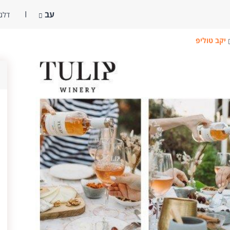
עב
דלג 
יקב טוליפ