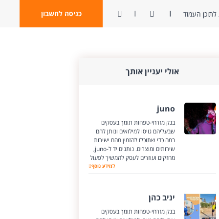
ניגודיות
פתח חיפוש
כניסה לחשבון
לתוכן העמוד
אולי יעניין אותך
juno
בנק מזרחי-טפחות תומך בעסקים
שבעליהם גויסו למילואים ונותן להם
במה כדי שתוכלו להזמין מהם ישירות
שירותים ומוצרים. נותנים יד ל-juno,
מחזקים ועוזרים לעסק להמשיך לפעול
juno
למידע נוסף
יניב כהן
בנק מזרחי-טפחות תומך בעסקים