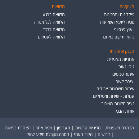
השקעות
הלוואות
פיקדונות וחסכונות
הלוואה ברגע
פניה ליועץ השקעות
הלוואה לכל מטרה
ייעוץ פנסיוני
הלוואה לרכב
ניהול תיקים באתגר
הלוואה לעסקים
הבנק ופעילותו
אחריות תאגידית
גילוי נאות
איתור סניפים
יצירת קשר
איתור חשבונות אבודים
עמלות - שירות ומסלולים
נציב תלונות הציבור
אודות הבנק
הבהרה משפטית
|
מדיניות פרטיות
|
תעריפון
|
מפת אתר
|
הצהרת נגישות
|
דרושים
|
הקוד האתי
|
הסרה מקבלת מידע שיווקי