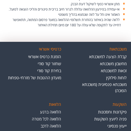
מתן אשראי כפוף לשיקול דעת הבנק
אי-עמידה בפירעון ההלוואה עלולה לגרור חיוב בריבית פיגורים והליכי הוצאה לפועל.
האמור אינו חל על לווה שנמצא בהליך משפטי
ללווה שהיה באיחור בהחזרת תשלומי ההלוואה במועד פרסום המתווה, תתאפשר
דחייה עד לתקופה שלא עולה על 180 יום מיום תחילת האיחור
משכנתאות
כרטיסי אשראי
קבלת הצעה למשכנתא
הזמנת כרטיס אשראי
מחשבון משכנתא
שחזור קוד סודי
זכאות למשכנתא
בחירת קוד סודי
לוחות סילוקין
מועדון ההטבות של מזרחי-טפחות
משכנתא פנסיונית (משכנתא
הפוכה)
השקעות
הלוואות
פיקדונות וחסכונות
הלוואה ברגע
פניה ליועץ השקעות
הלוואה לכל מטרה
ייעוץ פנסיוני
הלוואה לרכב