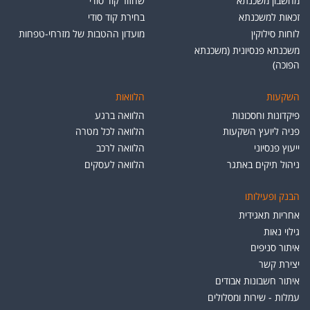
מחשבון משכנתא
שחזור קוד סודי
זכאות למשכנתא
בחירת קוד סודי
לוחות סילוקין
מועדון ההטבות של מזרחי-טפחות
משכנתא פנסיונית (משכנתא
הפוכה)
השקעות
הלוואות
פיקדונות וחסכונות
הלוואה ברגע
פניה ליועץ השקעות
הלוואה לכל מטרה
ייעוץ פנסיוני
הלוואה לרכב
ניהול תיקים באתגר
הלוואה לעסקים
הבנק ופעילותו
אחריות תאגידית
גילוי נאות
איתור סניפים
יצירת קשר
איתור חשבונות אבודים
עמלות - שירות ומסלולים