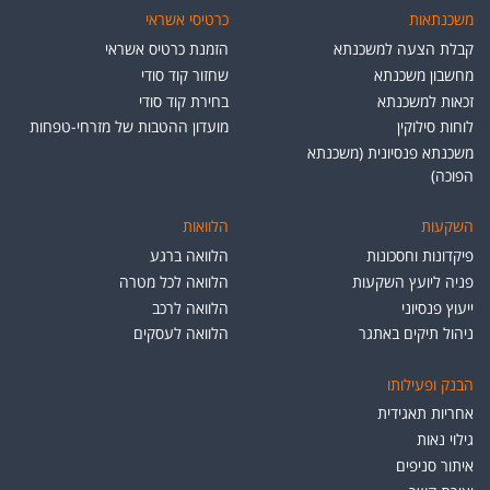
משכנתאות
כרטיסי אשראי
קבלת הצעה למשכנתא
הזמנת כרטיס אשראי
מחשבון משכנתא
שחזור קוד סודי
זכאות למשכנתא
בחירת קוד סודי
לוחות סילוקין
מועדון ההטבות של מזרחי-טפחות
משכנתא פנסיונית (משכנתא
הפוכה)
השקעות
הלוואות
פיקדונות וחסכונות
הלוואה ברגע
פניה ליועץ השקעות
הלוואה לכל מטרה
ייעוץ פנסיוני
הלוואה לרכב
ניהול תיקים באתגר
הלוואה לעסקים
הבנק ופעילותו
אחריות תאגידית
גילוי נאות
איתור סניפים