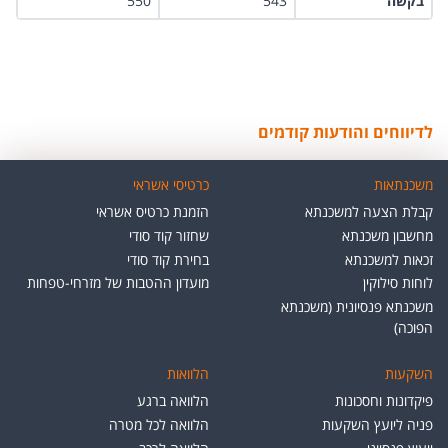
בקשה
543
550
לדיווחים והודעות קודמים
משכנתאות
כרטיסי אשראי
קבלת הצעה למשכנתא
הזמנת כרטיס אשראי
מחשבון משכנתא
שחזור קוד סודי
זכאות למשכנתא
בחירת קוד סודי
לוחות סילוקין
מועדון ההטבות של מזרחי-טפחות
משכנתא פנסיונית (משכנתא
הפוכה)
השקעות
הלוואות
פיקדונות וחסכונות
הלוואה ברגע
פניה ליועץ השקעות
הלוואה לכל מטרה