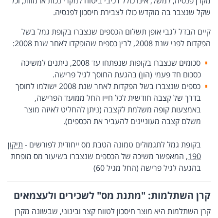
מקרן פנסיה, למשל, אינו כולל רכיבי ביטוח למקרי נכות או מוות, וכל
שקל שנצבר בה מוקדש כולו לצבירת חיסכון לפנסיה.
קיים הבדל לגבי אופן תשלום הכספים שנצברו בקופת גמל בשל
הפקדות לפני שנת 2008, לבין כספים שהופקדו לאחר שנת 2008:
סכומים שנצברו בקופות שנפתחו עד 2008, ניתנים למשיכה
כסכום חד פעמי (הון) בהגעת החוסך לגיל פרישה.
כספים שנצברו בשל הפקדות לאחר שנת 2008 ישולמו לחוסך
בדרך של קצבה חודשית לכל חייו החל ממועד הפרישה,
באמצעות קופה משלמת לקצבה (ניתן להחליט לאיזה מוצר
משלם קצבה מעוניינים להעביר את הכספים).
בקופת גמל לתגמולים טמונה הטבת מס ייחודית לפורשים -
תיקון
190
, המאפשר משיכה של הכספים שנצברו בשיעור מס מופחת
בהגעה לגיל פרישה (החל מגיל 60)
קרן השתלמות: "מתנת מס" לשכירים ולעצמאים
קרן השתלמות היא מוצר חיסכון לטווח קצר ובינוני, שבשונה מקרן