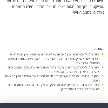
חשוב לבחור ולהתאים את המוצר הרלוונטי באמצעות גורם פנסיוני
אובייקטיבי תוך התייחסות לאופי המוצר, הרכבו ומידת התאמתו
לצרכים ולמצב האישי.
הבהרות
האמור לעיל אינו מהווה ייעוץ ו/או המלצה לרכישת מוצר פנסיוני ואין בו כדי להוות
תחליף לייעוץ / שיווק פנסיוני בידי בעל רישיון עפ"י הדין המתחשב בנתונים ובצרכים
הפרטניים של כל אדם.
האמור לעיל הינו למטרות אינפורמציה בלבד ומובא כחומר רקע בלבד, בהתאם לחוק
ולכללים הידועים במועד העלאת התכנים לאתר.
מתן ייעוץ פנסיוני על ידי הבנק כפוף לחתימה על הסכם ייעוץ, להוראות הדין ולהוראות
ההסכם.
הצטרפות למוצר פנסיוני או הישארות בו עקב הייעוץ מזכה את הבנק בעמלות הפצה
מהיצרנים הפנסיונים בהתאם לחוק.