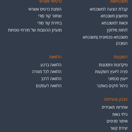
משכנתאות
כרטיסי אשראי
קבלת הצעה למשכנתא
הזמנת כרטיס אשראי
מחשבון משכנתא
שחזור קוד סודי
זכאות למשכנתא
בחירת קוד סודי
לוחות סילוקין
מועדון ההטבות של מזרחי-טפחות
משכנתא פנסיונית (משכנתא
הפוכה)
השקעות
הלוואות
פיקדונות וחסכונות
הלוואה ברגע
פניה ליועץ השקעות
הלוואה לכל מטרה
ייעוץ פנסיוני
הלוואה לרכב
ניהול תיקים באתגר
הלוואה לעסקים
הבנק ופעילותו
אחריות תאגידית
גילוי נאות
איתור סניפים
יצירת קשר