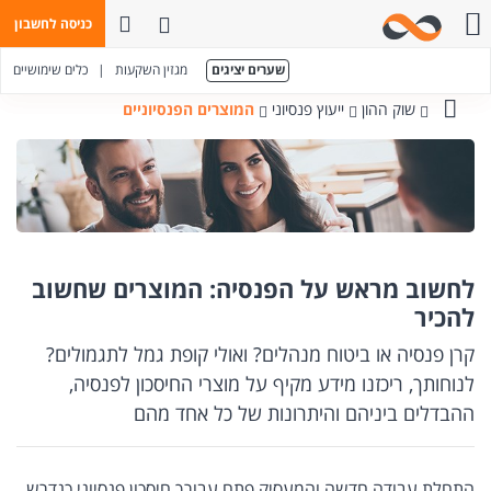
פתח חיפוש
כניסה לחשבון
חייגו אלינו
שערים יציגים
מגזין השקעות
|
כלים שימושיים
שוק ההון
ייעוץ פנסיוני
המוצרים הפנסיוניים
בנק
מזרחי-טפחות
לחשוב מראש על הפנסיה: המוצרים שחשוב
להכיר
קרן פנסיה או ביטוח מנהלים? ואולי קופת גמל לתגמולים?
לנוחותך, ריכזנו מידע מקיף על מוצרי החיסכון לפנסיה,
ההבדלים ביניהם והיתרונות של כל אחד מהם
התחלת עבודה חדשה והמעסיק פתח עבורך חיסכון פנסיוני כנדרש