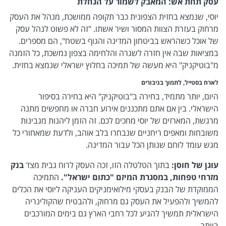
עסק תחת אש: המאבק לשמור על הגחלת
יוסי, שנמצא בחזית הצפונית כבר תקופה ממושכת, מנהל את העסק
מרחוק בעזרת הצוות המסור ושיר אשתו. "זה לא פשוט לנהל עסק
של אוכל כשהראש בביטחון המדינה והגוף בשטח", הם מספרים.
במציאות שבה אין חזרה לשגרה והלחימה בצפון נמשכת, כל הזמנה
מ"בוטיקניק" היא מעשה של תמיכה בחלוץ ישראלי שנמצא בחזית.
לארח בסטייל, לתמוך בגיבורים
היום, יותר מתמיד, בחירה ב"בוטיקניק" היא בחירה בסיפור
הישראלי. בין אם אתם מתכננים אירוע חברה או מחפשים מתנה
מרגשת, המארזים של יוסי מחכים לכם. זה הזמן ליהנות מגבינות
משובחות ומאפים ריחניים שנבחרו בלב אוהב, ולדעת שמאחורי כל
מגש עומד לוחם שנותן הכל עבור המדינה.
עוגן של חוסן:
בתוך הטלטלה הזו, זכה העסק לרוח גבית מצד
בנק
מזרחי טפחות, במסגרת המיזם "כתום ישראל".
התמיכה
הממוקדת של הבנק בעסקי מילואימניקים העניקה ליוסי את הכלים
להמשיך ולהפעיל את העסק גם מרחוק, ולהבטיח שהקולינריה
הישראלית תמשיך להגיע לכל רחבי הארץ גם בימים המורכבים
ביותר.