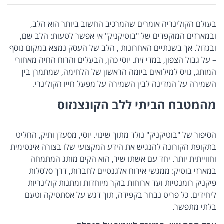
בעולם הקולינריה אומרים שהמרכיב החשוב ביותר הוא הלב,
ובמארזים המוקפדים של "בוטיקניק" אי אפשר לטעות: הלב שם,
ובגדול. אך בשנתיים האחרונות , הלב של העסק נמצא במקום נוסף
– על גבול הצפון, במדי זית. יוסי כהן, הבעלים והרוח החיה מאחורי
המותג, גויס למילואים ביומה הראשון של הלחימה, שמתמרן בין
השמירה על המדינה לבין השמירה על מפעל חייו הקולינרי.
מהמטבח הביתי ללב הקונצנזוס
הסיפור של "בוטיקניק" נולד מתוך שינוי. יוסי, מסעדן ותיק, החליט
בתקופת הקורונה להנגיש את הידע המקצועי שלו בצורה אינטימית
וחווייתית יותר. יחד עם אשתו שיר, הוא הקים מותג המתמחה
במארזי בוטיק: ממגשי אירוח אלגנטיים לחברות, דרך סלסלות
פיקניק רומנטיות ועד ארוחות בוקר מיוחדות ומתנות קולינריות
ליחידים. כל פריט נבחר בקפידה, תוך דגש על אסתטיקה וטעם
בלתי מתפשר.