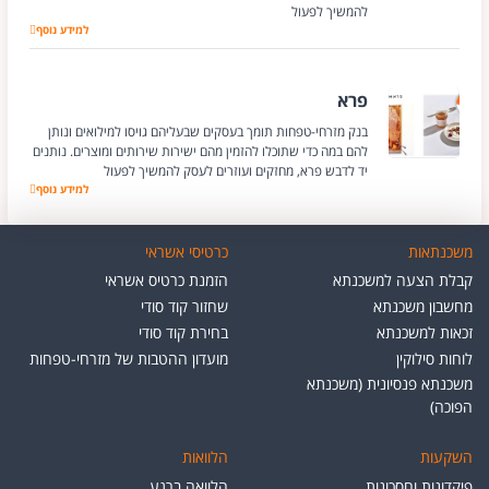
להמשיך לפעול
MakeIT
למידע נוסף
פרא
בנק מזרחי-טפחות תומך בעסקים שבעליהם גויסו למילואים ונותן
להם במה כדי שתוכלו להזמין מהם ישירות שירותים ומוצרים. נותנים
יד לדבש פרא, מחזקים ועוזרים לעסק להמשיך לפעול
פרא
למידע נוסף
משכנתאות
כרטיסי אשראי
קבלת הצעה למשכנתא
הזמנת כרטיס אשראי
מחשבון משכנתא
שחזור קוד סודי
זכאות למשכנתא
בחירת קוד סודי
לוחות סילוקין
מועדון ההטבות של מזרחי-טפחות
משכנתא פנסיונית (משכנתא
הפוכה)
השקעות
הלוואות
פיקדונות וחסכונות
הלוואה ברגע