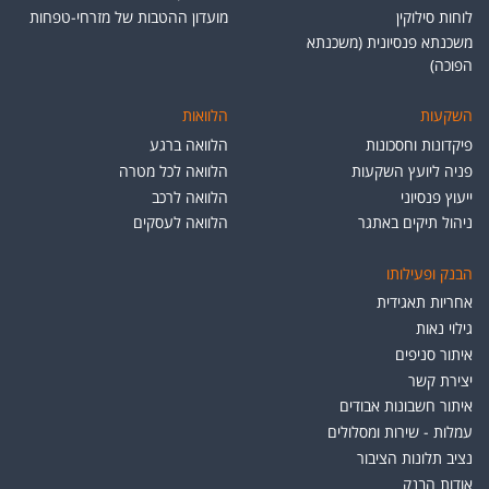
לוחות סילוקין
מועדון ההטבות של מזרחי-טפחות
משכנתא פנסיונית (משכנתא
הפוכה)
השקעות
הלוואות
פיקדונות וחסכונות
הלוואה ברגע
פניה ליועץ השקעות
הלוואה לכל מטרה
ייעוץ פנסיוני
הלוואה לרכב
ניהול תיקים באתגר
הלוואה לעסקים
הבנק ופעילותו
אחריות תאגידית
גילוי נאות
איתור סניפים
יצירת קשר
איתור חשבונות אבודים
עמלות - שירות ומסלולים
נציב תלונות הציבור
אודות הבנק