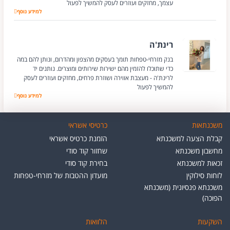
עצמך, מחזקים ועוזרים לעסק להמשיך לפעול
סטודיו הדר
למידע נוסף
רינת'ה
בנק מזרחי-טפחות תומך בעסקים מהצפון ומהדרום, ונותן להם במה
כדי שתוכלו להזמין מהם ישירות שירותים ומוצרים. נותנים יד
לרינת'ה - מעצבת אווירה ושוזרת פרחים, מחזקים ועוזרים לעסק
להמשיך לפעול
רינת'ה
למידע נוסף
משכנתאות
כרטיסי אשראי
קבלת הצעה למשכנתא
הזמנת כרטיס אשראי
מחשבון משכנתא
שחזור קוד סודי
זכאות למשכנתא
בחירת קוד סודי
לוחות סילוקין
מועדון ההטבות של מזרחי-טפחות
משכנתא פנסיונית (משכנתא
הפוכה)
השקעות
הלוואות