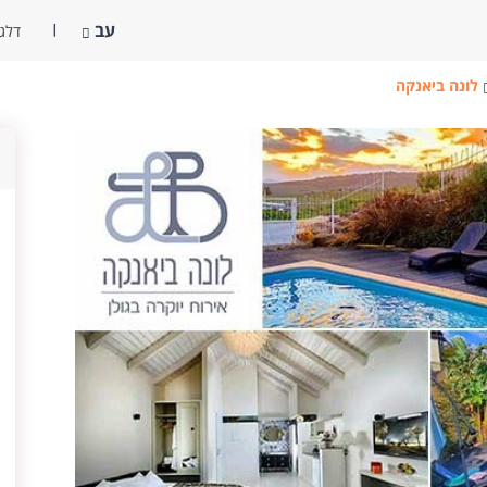
עב
דלג 
לונה ביאנקה