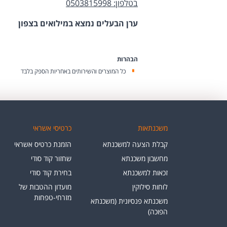
בטלפון: 0503815998
ערן הבעלים נמצא במילואים בצפון
הבהרות
כל המוצרים והשירותים באחריות הספק בלבד
משכנתאות
כרטיסי אשראי
קבלת הצעה למשכנתא
הזמנת כרטיס אשראי
מחשבון משכנתא
שחזור קוד סודי
זכאות למשכנתא
בחירת קוד סודי
לוחות סילוקין
מועדון ההטבות של
מזרחי-טפחות
משכנתא פנסיונית (משכנתא
הפוכה)