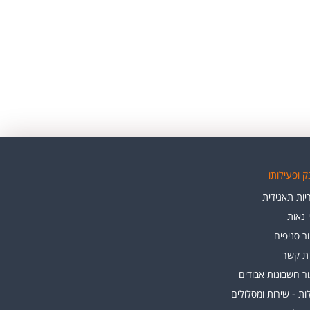
 ופעילותו
ות תאגידית
י נאות
ר סניפים
רת קשר
ר חשבונות אבודים
ת - שירות ומסלולים