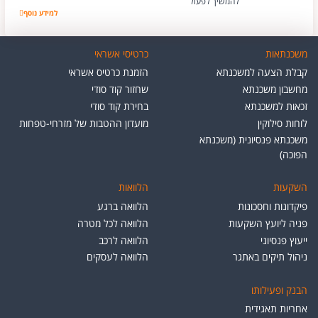
להמשיך לפעול
למידע נוסף
בני רוזנר הפקת בר 
משכנתאות
כרטיסי אשראי
קבלת הצעה למשכנתא
הזמנת כרטיס אשראי
מחשבון משכנתא
שחזור קוד סודי
זכאות למשכנתא
בחירת קוד סודי
לוחות סילוקין
מועדון ההטבות של מזרחי-טפחות
משכנתא פנסיונית (משכנתא
הפוכה)
השקעות
הלוואות
פיקדונות וחסכונות
הלוואה ברגע
פניה ליועץ השקעות
הלוואה לכל מטרה
ייעוץ פנסיוני
הלוואה לרכב
ניהול תיקים באתגר
הלוואה לעסקים
הבנק ופעילותו
אחריות תאגידית