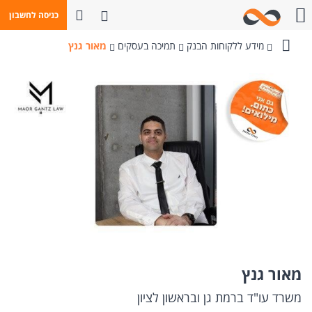
פתח חיפוש
כניסה לחשבון
חייגו אלינו
מידע ללקוחות הבנק
תמיכה בעסקים
מאור גנץ
בנק
מזרחי-טפחות
מאור גנץ
משרד עו"ד ברמת גן ובראשון לציון