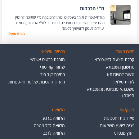
ח''י הרכבות
מזרחי-טפחות תומך בעסקים ונותן להם במה כדי שתוכלו להזמין
מהם ישירות שירותים ומוצרים. נותנים יד לח''י הרכבות, מחזקים
ועוזרים לעסק להמשיך לפעול
למידע נוסף
ח''י הרכבות
משכנתאות
כרטיסי אשראי
קבלת הצעה למשכנתא
הזמנת כרטיס אשראי
מחשבון משכנתא
שחזור קוד סודי
זכאות למשכנתא
בחירת קוד סודי
לוחות סילוקין
מועדון ההטבות של מזרחי-טפחות
משכנתא פנסיונית (משכנתא
הפוכה)
השקעות
הלוואות
פיקדונות וחסכונות
הלוואה ברגע
פניה ליועץ השקעות
הלוואה לכל מטרה
ייעוץ פנסיוני
הלוואה לרכב