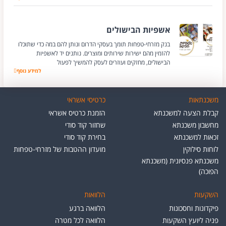
אשפיות הבישולים
בנק מזרחי-טפחות תומך בעסקי הדרום ונותן להם במה כדי שתוכלו
להזמין מהם ישירות שירותים ומוצרים. נותנים יד לאשפיות
הבישולים, מחזקים ועוזרים לעסק להמשיך לפעול
למידע נוסף
אשפיות הבישולים
משכנתאות
כרטיסי אשראי
קבלת הצעה למשכנתא
הזמנת כרטיס אשראי
מחשבון משכנתא
שחזור קוד סודי
זכאות למשכנתא
בחירת קוד סודי
לוחות סילוקין
מועדון ההטבות של מזרחי-טפחות
משכנתא פנסיונית (משכנתא
הפוכה)
השקעות
הלוואות
פיקדונות וחסכונות
הלוואה ברגע
פניה ליועץ השקעות
הלוואה לכל מטרה