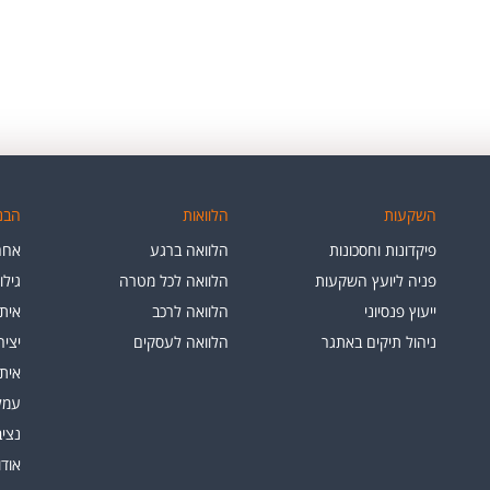
השקעות
הלוואות
הבנק
פיקדונות וחסכונות
הלוואה ברגע
אחרי
פניה ליועץ השקעות
הלוואה לכל מטרה
גילו
ייעוץ פנסיוני
הלוואה לרכב
איתו
ניהול תיקים באתגר
הלוואה לעסקים
יצי
איתו
עמלו
נציב
אוד