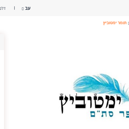
עב
דלג 
תומר ימטוביץ