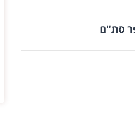
פר סת"ם