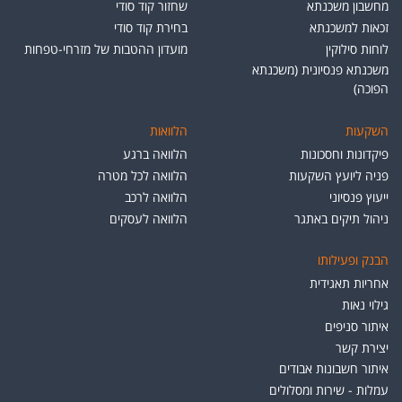
מחשבון משכנתא
שחזור קוד סודי
זכאות למשכנתא
בחירת קוד סודי
לוחות סילוקין
מועדון ההטבות של מזרחי-טפחות
משכנתא פנסיונית (משכנתא
הפוכה)
השקעות
הלוואות
פיקדונות וחסכונות
הלוואה ברגע
פניה ליועץ השקעות
הלוואה לכל מטרה
ייעוץ פנסיוני
הלוואה לרכב
ניהול תיקים באתגר
הלוואה לעסקים
הבנק ופעילותו
אחריות תאגידית
גילוי נאות
איתור סניפים
יצירת קשר
איתור חשבונות אבודים
עמלות - שירות ומסלולים