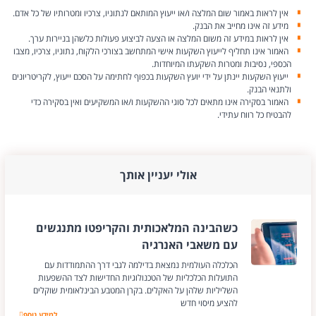
אין לראות באמור שום המלצה ו/או ייעוץ המותאם לנתוניו, צרכיו ומטרותיו של כל אדם.
מידע זה אינו מחייב את הבנק.
אין לראות במידע זה משום המלצה או הצעה לביצוע פעולות כלשהן בניירות ערך.
האמור אינו תחליף לייעוץ השקעות אישי המתחשב בצורכי הלקוח, נתוניו, צרכיו, מצבו
הכספי, נסיבות ומטרות השקעתו המיוחדות.
ייעוץ השקעות יינתן על ידי יועץ השקעות בכפוף לחתימה על הסכם ייעוץ, לקריטריונים
ולתנאי הבנק.
האמור בסקירה אינו מתאים לכל סוגי ההשקעות ו/או המשקיעים ואין בסקירה כדי
להבטיח כל רווח עתידי.
אולי יעניין אותך
כשהבינה המלאכותית והקריפטו מתנגשים
עם משאבי האנרגיה
הכלכלה העולמית נמצאת בדילמה לגבי דרך ההתמודדות עם
התועלות הכלכליות של הטכנולוגיות החדישות לצד ההשפעות
השליליות שלהן על האקלים. בקרן המטבע הבינלאומית שוקלים
להציע מיסוי חדש
למידע נוסף
כשהבינה המלאכותי