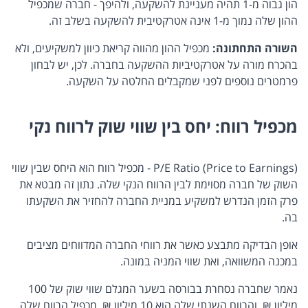
הון גבוה מ-1 תהיה מעניינת להשקעה, ולהיפך - חברה שמכפיל
ההון שלה נמוך מ-1 אינה אטרקטיבית להשקעה בשלב זה.
השורה התחתונה:
מכפיל ההון מהווה קריאת כיוון למשקיעים, ולא
בהכרח מורה על אטרקטיביות ההשקעה בחברה. לכן, יש לבחון
פרמטרים נוספים לפני שמקבלים החלטה על השקעה.
מכפיל רווח: יחס בין שווי שוק לרווח נקי
(P/E Ratio (Price to Earnings - מכפיל רווח הוא היחס שבין שווי
השוק של חברה מסוימת לבין הרווח הנקי שלה. נתון זה מבטא את
פרק הזמן הנדרש למשקיע במניית החברה להחזיר את השקעתו
בה.
אופן הבדיקה מתבצע כאשר את רווחי החברה המדווחים מציבים
במכנה המשוואה, ואת שווי המניה במונה.
נאמר שחברה נסחרת בבורסה בשער המגלם שווי שוק של 100
מיליון ₪, והרווח השנתי שלה הוא 10 מיליון ₪. מכפיל הרווח שלה