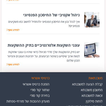
ניהול אקטיבי של החיסכון הפנסיוני
איך לנהל נכון את החיסכון הפנסיוני ולהתחיל לחשוב כמו משקיעים
פנסיוניים?
למידע נוסף
ניהול אקטיבי של הח
עוגני השקעות אלטרנטיביים בתיק ההשקעות
יש בתיק ההשקעות שלך מדדי מניות? כדאי שיהיו בו עוגני אחזקות
לטווח ארוך שיסייעו בשיפור הביצועים. על יתרונות העוגנים והפיזור
הנכון שלהם
למידע נוסף
עוגני השקעות אלט
משכנתאות
כרטיסי אשראי
קבלת הצעה למשכנתא
הזמנת כרטיס אשראי
מחשבון משכנתא
שחזור קוד סודי
זכאות למשכנתא
בחירת קוד סודי
לוחות סילוקין
מועדון ההטבות של מזרחי-טפחות