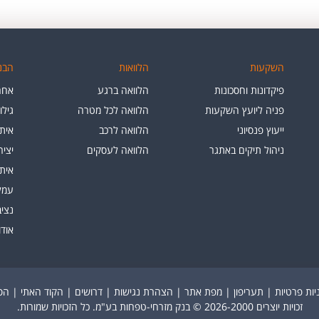
השקעות
הלוואות
הבנק
פיקדונות וחסכונות
הלוואה ברגע
אחרי
פניה ליועץ השקעות
הלוואה לכל מטרה
גילו
ייעוץ פנסיוני
הלוואה לרכב
איתו
ניהול תיקים באתגר
הלוואה לעסקים
יצי
איתו
עמלו
נציב
אוד
יות פרטיות
|
תעריפון
|
מפת אתר
|
הצהרת נגישות
|
דרושים
|
הקוד האתי
|
הסר
זכויות יוצרים 2026-2000 © בנק מזרחי-טפחות בע"מ. כל הזכויות שמורות.