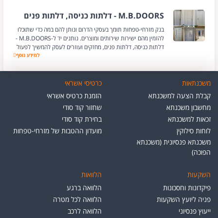
M.B.DOORS - דלתות כניסה, דלתות פנים
בנק מזרחי-טפחות תומך בעסקי הדרום ונותן להם במה כדי שתוכלו
להזמין מהם ישירות שירותים ומוצרים. נותנים יד ל-M.B.DOORS -
דלתות כניסה, דלתות פנים, מחזקים ועוזרים לעסק להמשיך לפעול
למידע נוסף
M.B.DOORS - דלתות כניסה, דלתות פנים
משכנתאות
כרטיסי אשראי
קבלת הצעה למשכנתא
הזמנת כרטיס אשראי
מחשבון משכנתא
שחזור קוד סודי
זכאות למשכנתא
בחירת קוד סודי
לוחות סילוקין
מועדון ההטבות של מזרחי-טפחות
משכנתא פנסיונית (משכנתא
הפוכה)
השקעות
הלוואות
פיקדונות וחסכונות
הלוואה ברגע
פניה ליועץ השקעות
הלוואה לכל מטרה
ייעוץ פנסיוני
הלוואה לרכב