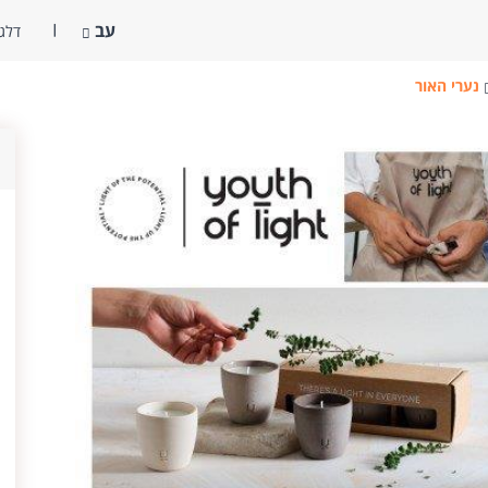
עב
דלג 
נערי האור