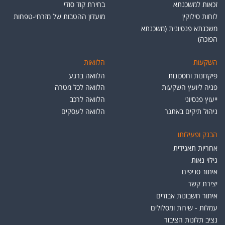
זכאות למשכנתא
בחירת קוד סודי
לוחות סילוקין
מועדון ההטבות של מזרחי-טפחות
משכנתא פנסיונית (משכנתא
הפוכה)
השקעות
הלוואות
פיקדונות וחסכונות
הלוואה ברגע
פניה ליועץ השקעות
הלוואה לכל מטרה
ייעוץ פנסיוני
הלוואה לרכב
ניהול תיקים באתגר
הלוואה לעסקים
הבנק ופעילותו
אחריות תאגידית
גילוי נאות
איתור סניפים
יצירת קשר
איתור חשבונות אבודים
עמלות - שירות ומסלולים
נציב תלונות הציבור