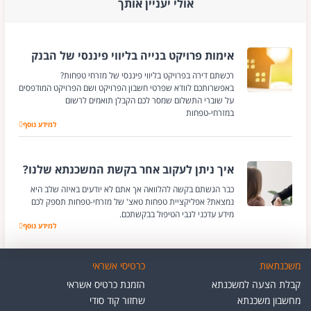
אולי יעניין אותך
אימות פרויקט בנייה בליווי פיננסי של הבנק
רכשתם דירה בפרויקט בליווי פיננסי של מזרחי טפחות?
באפשרותכם לוודא שפרטי חשבון הפרויקט ושם הפרויקט המודפסים
על שוברי התשלום שמסר לכם הקבלן תואמים לרשום
במזרחי-טפחות
למידע נוסף
אימות פרויקט בנייה
איך ניתן לעקוב אחר בקשת המשכנתא שלנו?
כבר הגשתם בקשה להלוואה אך אתם לא יודעים באיזה שלב היא
נמצאת? אפליקציית טפחות טאצ' של מזרחי-טפחות תספק לכם
מידע עדכני לגבי הטיפול בבקשתכם.
למידע נוסף
איך ניתן לעקוב א
משכנתאות
כרטיסי אשראי
קבלת הצעה למשכנתא
הזמנת כרטיס אשראי
מחשבון משכנתא
שחזור קוד סודי