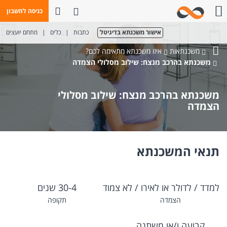
פתח חיפוש
כניסה לחשבון
חייגו אלינו
אישור משכנתא בדיגיטל
כתבות
|
כלים
|
מתחם יועצים
משכנתאות
איזו משכנתא מתאימה לכם?
בנק
משכנתא בהרכב מנצח: שילוב מסלולי הצמדה
מזרחי-טפחות
משכנתא בהרכב מנצח: שילוב מסלולי
הצמדה
תנאי המשכנתא
למדד / לדולר או לאירו / לא צמוד
30-4 שנים
הצמדה
תקופה
קבועה ו/או משתנה