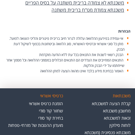
משכנתא לא צמודה בריבית משתנה על בסיס הפריים
משכנתא צמודת מט"ח בריבית משתנה
הבהרות
אי-עמידה בפירעון ההלוואה עלולה לגרור חיוב בריבית פיגורים והליכי הוצאה לפועל.
מתן כל סוגי אשראי וכרטיסי האשראי, סוג הלוואה וביטחונות בכפוף לשיקול דעת
הבנק.
הבנק רשאי לשנות את התנאים בכל עת ללא הודעה מוקדמת
התנאים המחייבים את הצדדים הם התנאים הכלולים במסמכי ההלוואה וכל מסמך אחר
שייחתמו על ידי הבנק והלקוח.
האמור בבחינת מידע בלבד ואינו מהווה הצעה למתן ההלוואה
משכנתאות
כרטיסי אשראי
קבלת הצעה למשכנתא
הזמנת כרטיס אשראי
מחשבון משכנתא
שחזור קוד סודי
זכאות למשכנתא
בחירת קוד סודי
לוחות סילוקין
מועדון ההטבות של מזרחי-טפחות
משכנתא פנסיונית (משכנתא