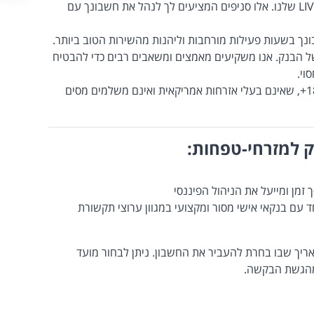
החשבון שייפתח עבורך יהיה בסניפי ה-LIVE שלנו. אלו סניפים המציעים לך לנהל את חשבונך עם
ל הבנק. אנו משקיעים מאמצים ומשאבים רבים כדי להבטיח
וי.
פתיחת חשבון בדיגיטל אפשרית לגילאי 18+, שאינם בעלי אזרחות אמריקאית ואינם משלמים מסים
ק למזרחי-טפחות:
 זמן ומייעל את הניהול הפיננסי
ד עם בנקאי אישי מסור ומקצועי במגוון ערוצי תקשורת
ום 7 ימי עסקים מהתאריך שבו בחרת להעביר את החשבון. ניתן לבחור מועד