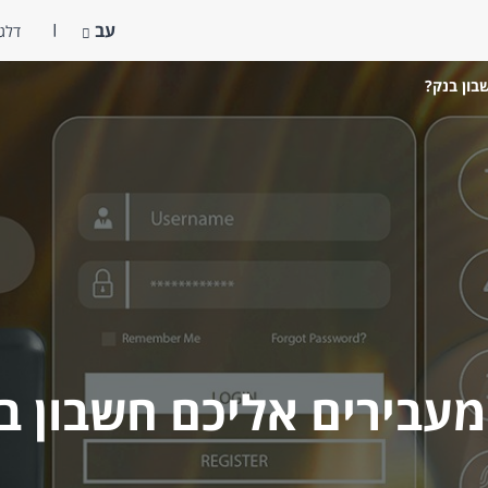
עב
דלג 
בון בנק?
מעבירים אליכם חשבון ב