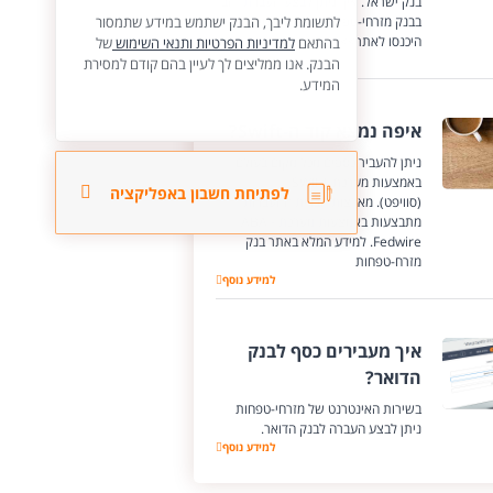
בנק ישראל. איך ניתן לבצע העברת זהב
בבנק מזרחי-טפחות? לכל הפרטים
לתשומת ליבך, הבנק ישתמש במידע שתמסור
היכנסו לאתר>>
בהתאם
למדיניות הפרטיות ותנאי השימוש
של
למידע נוסף
הבנק. אנו ממליצים לך לעיין בהם קודם למסירת
המידע.
איפה נמצא קוד ה-Swift?
ניתן להעביר כספים מכל מקום בעולם
באמצעות מערכת SWIFT
לפתיחת חשבון באפליקציה
(סוויפט). מארצות הברית ההעברות
מתבצעות באמצעות מערכת ABA -
Fedwire. למידע המלא באתר בנק
מזרח-טפחות
למידע נוסף
איך מעבירים כסף לבנק
הדואר?
בשירות האינטרנט של מזרחי-טפחות
ניתן לבצע העברה לבנק הדואר.
למידע נוסף